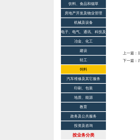
饮料、食品和烟草
房地产开发及物业管理
机械及设备
电子、电气、通讯、科技及
科研院所
冶金、化工
建设
上一篇：
轻工
下一篇：
饲料
汽车维修及其它服务
印刷、包装
地质、能源
教育
政务及公共服务
投资及咨询
按业务分类