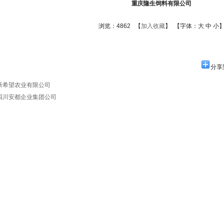
重庆隆生饲料有限公司
浏览：4862 【
加入收藏
】 【字体：
大
中
小
分享
新希望农业有限公司
四川安都企业集团公司