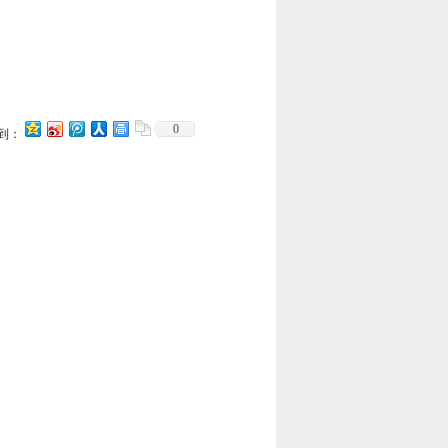
】
0
到：