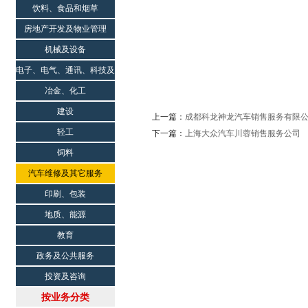
饮料、食品和烟草
房地产开发及物业管理
机械及设备
电子、电气、通讯、科技及
科研院所
冶金、化工
建设
上一篇：
成都科龙神龙汽车销售服务有限
轻工
下一篇：
上海大众汽车川蓉销售服务公司
饲料
汽车维修及其它服务
印刷、包装
地质、能源
教育
政务及公共服务
投资及咨询
按业务分类