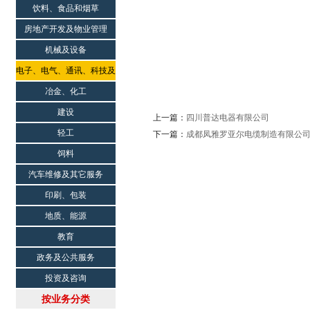
饮料、食品和烟草
房地产开发及物业管理
机械及设备
电子、电气、通讯、科技及
科研院所
冶金、化工
建设
上一篇：
四川普达电器有限公司
轻工
下一篇：
成都凤雅罗亚尔电缆制造有限公
饲料
汽车维修及其它服务
印刷、包装
地质、能源
教育
政务及公共服务
投资及咨询
按业务分类