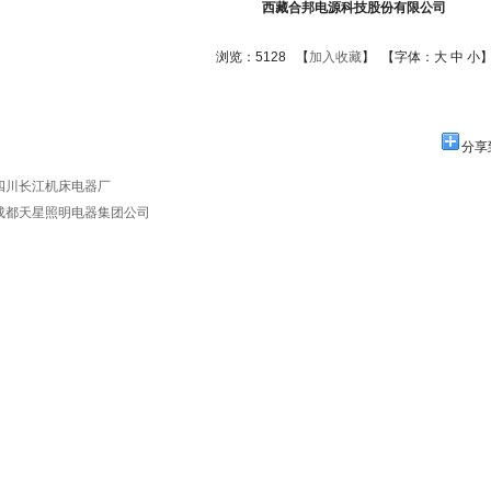
西藏合邦电源科技股份有限公司
浏览：5128 【
加入收藏
】 【字体：
大
中
小
分享
四川长江机床电器厂
成都天星照明电器集团公司