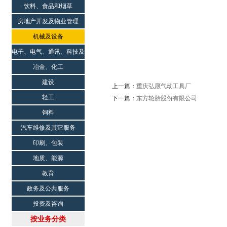
饮料、食品和烟草
房地产开发及物业管理
机械及设备
电子、电气、通讯、科技及
科研院所
冶金、化工
建设
上一篇：
重庆弘愿气动工具厂
轻工
下一篇：
东方轮胎股份有限公司
饲料
汽车维修及其它服务
印刷、包装
地质、能源
教育
政务及公共服务
投资及咨询
按业务分类